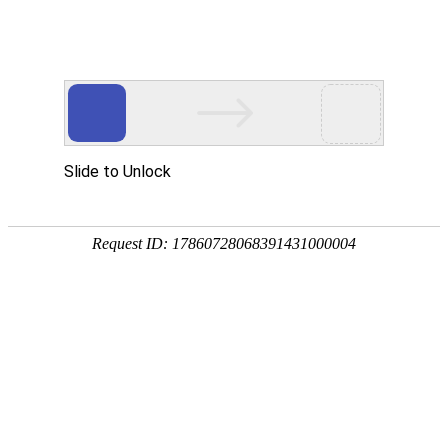
304.com永利
4008802488
emily@hangtunggroup.com
304.com永利、深圳、广州、海南、吉隆坡、华盛顿、伦
敦
语言选择
中文繁体
中文简体
EN
TC001716、TC006080
大家都在搜：304.com永利注册 注册304.com永利 移民
恒通国际
首页